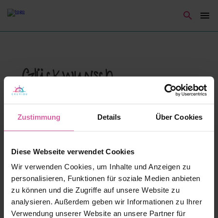
menu
Glückwunsch
Abenteurer, du hast
Zustimmung
Details
Über Cookies
diese verborgene Seite
gefunden!
Diese Webseite verwendet Cookies
Wir verwenden Cookies, um Inhalte und Anzeigen zu
personalisieren, Funktionen für soziale Medien anbieten
zu können und die Zugriffe auf unsere Website zu
Leider ist ein Fehler aufgetreten!
analysieren. Außerdem geben wir Informationen zu Ihrer
Wir versuchen diesen so schnell
Verwendung unserer Website an unsere Partner für