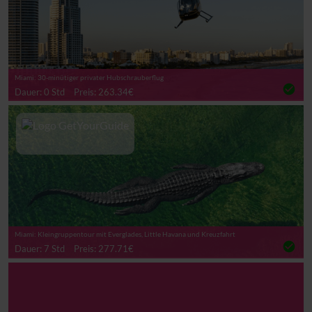
Miami: 30-minütiger privater Hubschrauberflug
check_circle
Dauer: 0 Std
Preis: 263.34€
Miami: Kleingruppentour mit Everglades, Little Havana und Kreuzfahrt
check_circle
Dauer: 7 Std
Preis: 277.71€