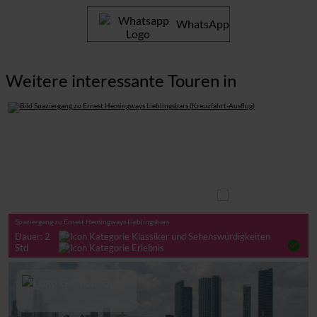
WhatsApp
Weitere interessante Touren in
Auf eigene Faust
Spaziergang zu Ernest Hemingways Lieblingsbars
Dauer: 2
check_circle
Std