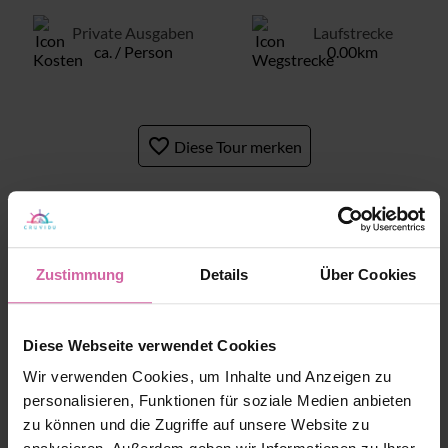
Private Ausgaben
Laufstrecke
ca. / Person
0.00km
favorite_border
Diese Tour merken
's Wegbeschreibung
Zustimmung
Details
Über Cookies
Diese Webseite verwendet Cookies
Wir verwenden Cookies, um Inhalte und Anzeigen zu
personalisieren, Funktionen für soziale Medien anbieten
Start
zu können und die Zugriffe auf unsere Website zu
Uhr