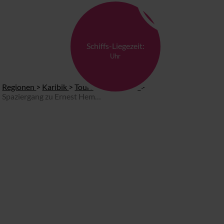
Schiffs-Liegezeit:
Uhr
Regionen
>
Karibik
>
Touren in Havanna
>
Spaziergang zu Ernest Hemingways Lieblingsbars (Start am Hafen)