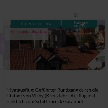
directions_boat
ÖFFENTLICHE TOUR
keyboard_arrow_right
Filter
info_outline
Privatausflug: Geführter Rundgang durch die
Altstadt von Visby (Kreuzfahrt-Ausflug inkl.
pünktlich zum Schiff zurück Garantie)