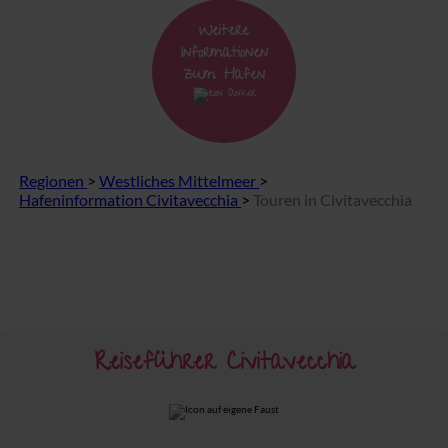
Weitere
Informationen
zum Hafen
Regionen
>
Westliches Mittelmeer
>
Hafeninformation Civitavecchia
>
Touren in Civitavecchia
Reiseführer Civitavecchia