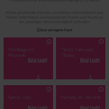
Klicke auf eine der Kacheln, um weitere Informationen und
Fakten, tolle Videos sowie passende Tickets und Touren zu
der jeweiligen Sehenswürdigkeit zu finden!
info_outline
info_outline
Archäologisches
Teatro Comunale
Museum
Traiano
info_outline
info_outline
Roman Dock
Fontana del Vanvitelli