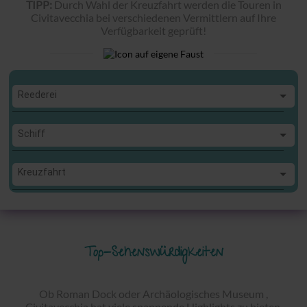
TIPP:
Durch Wahl der Kreuzfahrt werden die Touren in
Civitavecchia bei verschiedenen Vermittlern auf Ihre
Verfügbarkeit geprüft!
Reederei
Reederei
Schiff
Schiff
Kreuzfahrt
Kreuzfahrt
Top-Sehenswürdigkeiten
Ob Roman Dock oder Archäologisches Museum ,
Civitavecchia hat viele spannende Highlights zu bieten.