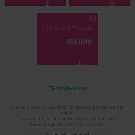
info_outline
Terme della Ficoncella
Freitext-Suche
Du weißt bereits, was du in Civitavecchia unternehmen
willst?
Suche hier nach deiner Aktivität und finde tolle
Landausflüge, Tickets und Stadtführer!