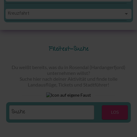
Kreuzfahrt
Kreuzfahrt
Freitext-Suche
Du weißt bereits, was du in Rosendal (Hardangerfjord)
unternehmen willst?
Suche hier nach deiner Aktivität und finde tolle
Landausflüge, Tickets und Stadtführer!
LOS