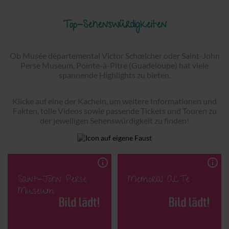
Top-Sehenswürdigkeiten
Ob Musée départemental Victor Schœlcher oder Saint-John
Perse Museum, Pointe-à-Pitre (Guadeloupe) hat viele
spannende Highlights zu bieten.
Klicke auf eine der Kacheln, um weitere Informationen und
Fakten, tolle Videos sowie passende Tickets und Touren zu
der jeweiligen Sehenswürdigkeit zu finden!
info_outline
info_outline
Saint-John Perse
Memorial ACTe
Museum