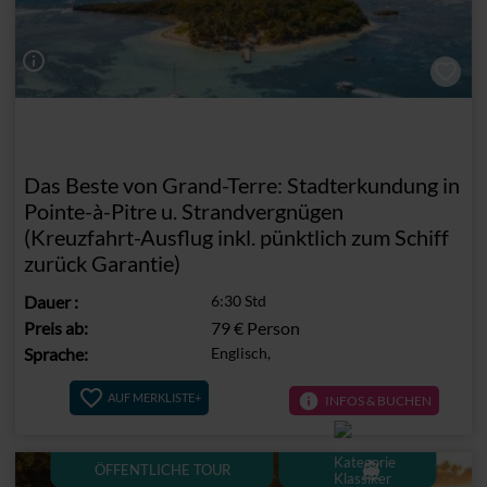
info_outline
Das Beste von Grand-Terre: Stadterkundung in
Pointe-à-Pitre u. Strandvergnügen
(Kreuzfahrt-Ausflug inkl. pünktlich zum Schiff
zurück Garantie)
Dauer
:
6:30 Std
Preis ab:
79 €
Person
Sprache:
Englisch,
info
AUF MERKLISTE+
INFOS & BUCHEN
directions_boat
ÖFFENTLICHE TOUR