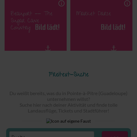
info_outline
info_outline
Beauport -- The
Market Darse
Sugar Cane
Country
Freitext-Suche
Du weißt bereits, was du in Pointe-à-Pitre (Guadeloupe)
unternehmen willst?
Suche hier nach deiner Aktivität und finde tolle
Landausflüge, Tickets und Stadtführer!