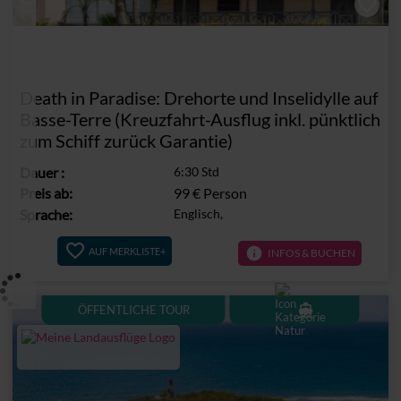
Death in Paradise: Drehorte und Inselidylle auf
Basse-Terre (Kreuzfahrt-Ausflug inkl. pünktlich
zum Schiff zurück Garantie)
Dauer
:
6:30 Std
Preis ab:
99 €
Person
Sprache:
Englisch,
info
AUF MERKLISTE+
INFOS & BUCHEN
directions_boat
ÖFFENTLICHE TOUR