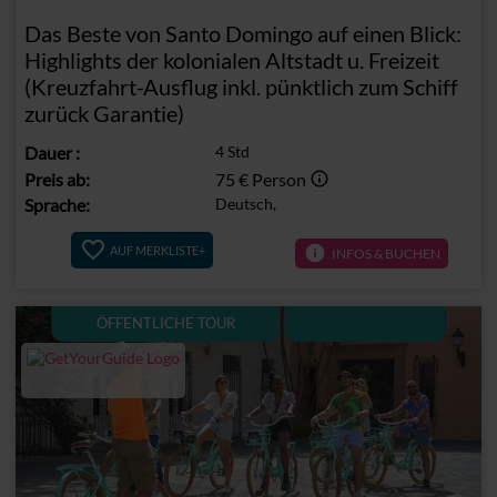
Das Beste von Santo Domingo auf einen Blick:
Highlights der kolonialen Altstadt u. Freizeit
(Kreuzfahrt-Ausflug inkl. pünktlich zum Schiff
zurück Garantie)
Dauer
:
4 Std
Preis ab:
75 €
Person
info_outline
Sprache:
Deutsch,
info
AUF MERKLISTE+
INFOS & BUCHEN
ÖFFENTLICHE TOUR