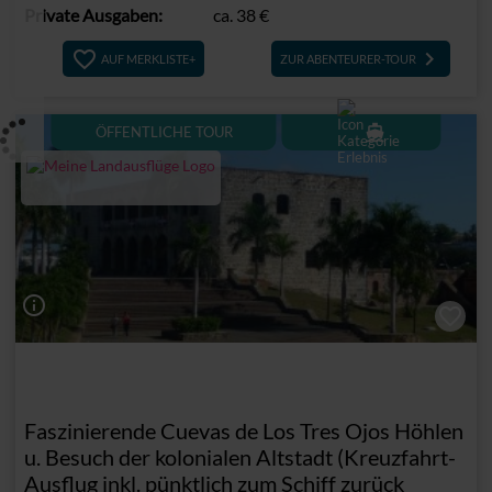
Private Ausgaben:
ca.
38 €
keyboard_arrow_right
AUF MERKLISTE+
ZUR ABENTEURER-TOUR
directions_boat
ÖFFENTLICHE TOUR
info_outline
Faszinierende Cuevas de Los Tres Ojos Höhlen
u. Besuch der kolonialen Altstadt (Kreuzfahrt-
Ausflug inkl. pünktlich zum Schiff zurück