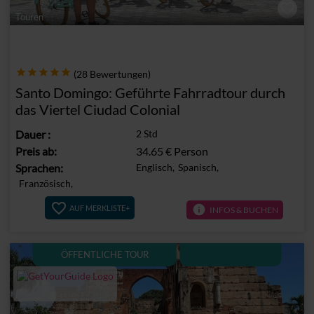
Touren
(28 Bewertungen)
Santo Domingo: Geführte Fahrradtour durch
das Viertel Ciudad Colonial
Dauer
:
2 Std
Preis ab:
34.65 €
Person
Sprachen:
Englisch,
Spanisch,
Französisch,
info
AUF MERKLISTE+
INFOS & BUCHEN
ÖFFENTLICHE TOUR