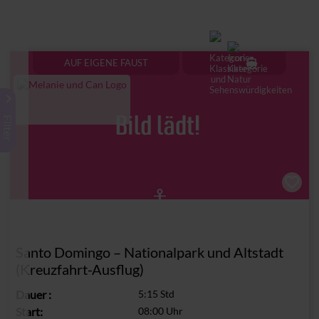
directions_boat
AUF EIGENE FAUST
keyboard_arrow_right
Filter
Santo Domingo – Nationalpark und Altstadt
(Kreuzfahrt-Ausflug)
Dauer
:
5:15 Std
Start:
08:00 Uhr