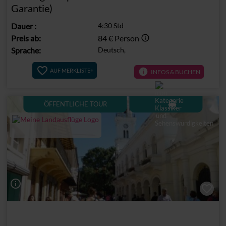
Garantie)
Dauer
:
4:30 Std
Preis ab:
84 €
Person
info_outline
Sprache:
Deutsch,
info
AUF MERKLISTE+
INFOS & BUCHEN
directions_boat
ÖFFENTLICHE TOUR
info_outline