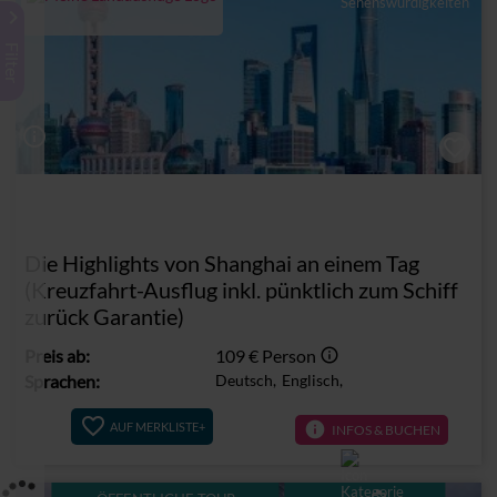
keyboard_arrow_right
Filter
info_outline
Die Highlights von Shanghai an einem Tag
(Kreuzfahrt-Ausflug inkl. pünktlich zum Schiff
zurück Garantie)
Preis ab:
109 €
Person
info_outline
Sprachen:
Deutsch,
Englisch,
info
AUF MERKLISTE+
INFOS & BUCHEN