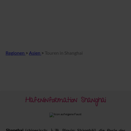
Regionen
>
Asien
>
Touren in Shanghai
Hafeninformation Shanghai
Shanghai
(chinesisch:
上海
, Pinyin:
Shànghǎi
)
, die
Perle des