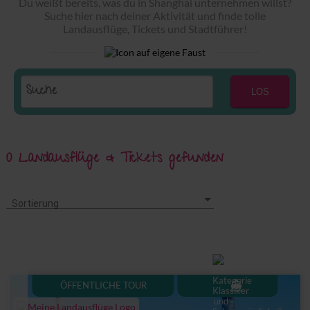
Du weißt bereits, was du in Shanghai unternehmen willst?
Suche hier nach deiner Aktivität und finde tolle
Landausflüge, Tickets und Stadtführer!
LOS
0 Landausflüge & Tickets gefunden
Sortierung
Sortierung
directions_boat
ÖFFENTLICHE TOUR