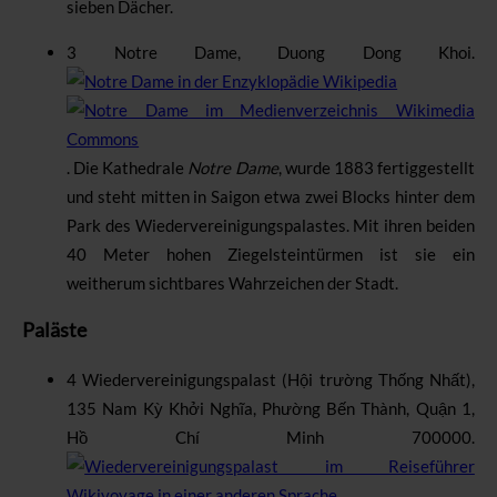
sieben Dächer.
3
Notre Dame
,
Duong Dong Khoi
.
.
Die Kathedrale
Notre Dame
, wurde 1883 fertiggestellt
und steht mitten in Saigon etwa zwei Blocks hinter dem
Park des Wiedervereinigungspalastes. Mit ihren beiden
40 Meter hohen Ziegelsteintürmen ist sie ein
weitherum sichtbares Wahrzeichen der Stadt.
Paläste
4
Wiedervereinigungspalast
(
Hội trường Thống Nhất
),
135 Nam Kỳ Khởi Nghĩa, Phường Bến Thành, Quận 1,
Hồ Chí Minh 700000
.