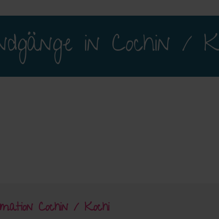
dgänge in Cochin / K
mation Cochin / Kochi