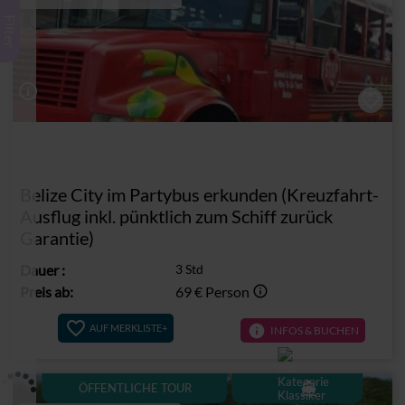
Filter
info_outline
Belize City im Partybus erkunden (Kreuzfahrt-
Ausflug inkl. pünktlich zum Schiff zurück
Garantie)
Dauer
:
3 Std
Preis ab:
69 €
Person
info_outline
info
AUF MERKLISTE+
INFOS & BUCHEN
directions_boat
ÖFFENTLICHE TOUR