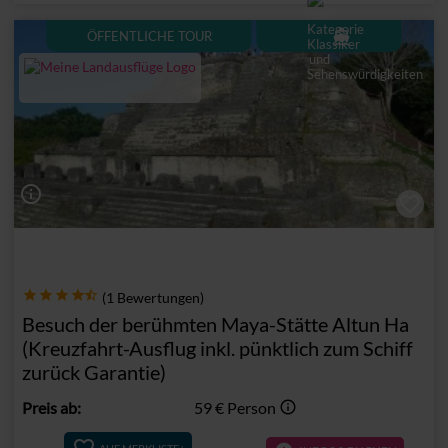
directions_boat
ÖFFENTLICHE TOUR
info_outline
(1 Bewertungen)
Besuch der berühmten Maya-Stätte Altun Ha
(Kreuzfahrt-Ausflug inkl. pünktlich zum Schiff
zurück Garantie)
Preis ab:
59 €
Person
info_outline