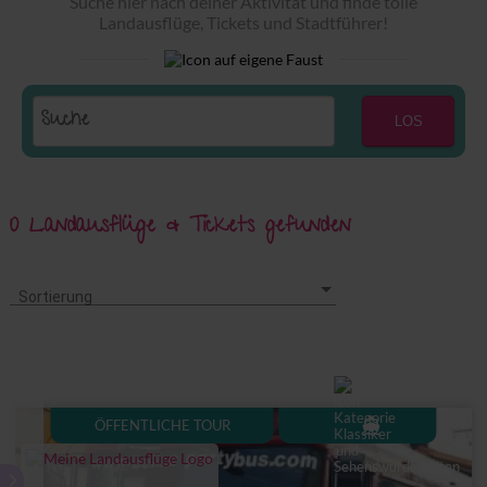
Suche hier nach deiner Aktivität und finde tolle
Landausflüge, Tickets und Stadtführer!
LOS
0 Landausflüge & Tickets gefunden
Sortierung
Sortierung
directions_boat
ÖFFENTLICHE TOUR
keyboard_arrow_right