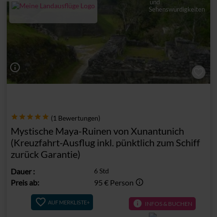
info_outline
(1 Bewertungen)
Mystische Maya-Ruinen von Xunantunich
(Kreuzfahrt-Ausflug inkl. pünktlich zum Schiff
zurück Garantie)
Dauer
:
6 Std
Preis ab:
95 €
Person
info_outline
info
AUF MERKLISTE+
INFOS & BUCHEN