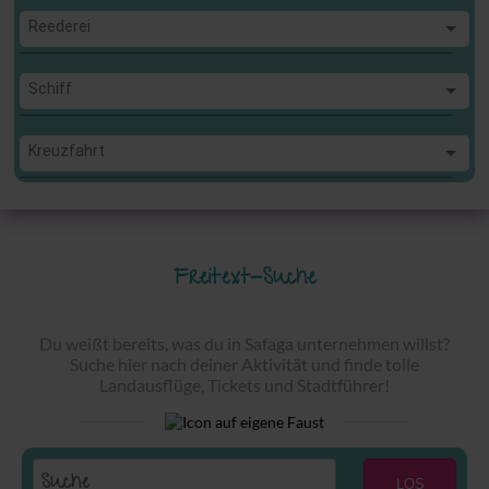
Reederei
Reederei
Schiff
Schiff
Kreuzfahrt
Kreuzfahrt
Freitext-Suche
Du weißt bereits, was du in Safaga unternehmen willst?
Suche hier nach deiner Aktivität und finde tolle
Landausflüge, Tickets und Stadtführer!
LOS