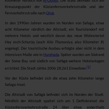
Kilometer nördlich von
el-Quṣeir
. Die Stadt befindet sich am
Kreuzungspunkt der Küstenfernverkehrsstraße und der
Fernverkehrsstraße nach
Qinā
.
In den 1990er-Jahren wurden im Norden von Safaga, etwa
acht Kilometer nördlich der Altstadt, ein Touristendorf mit
mehrere Hotels und westlich davon das neue Wohnviertel
Hay esch-Schurūq (auch
Kilo Thamaniya
, also Kilometer 8)
angelegt. Der touristische Ausbau erfolgte aber nicht in dem
intensiven Maße wie in
Hurghada
. Später wurden am Südrand
der Soma Bay und südlich von Safāgā weitere Hotelanlagen
[1]
errichtet. Die Stadt zählte 2006 28.261 Einwohner.
Vor der Küste befindet sich die etwa zehn Kilometer lange
Safaga-Insel.
Die Altstadt von Safāgā befindet sich im Norden der Stadt.
Nördlich der Altstadt spaltet sich am
1
Delfinkreisel
die
Küstenfernverkehrsstraße 24 über etwa anderthalb