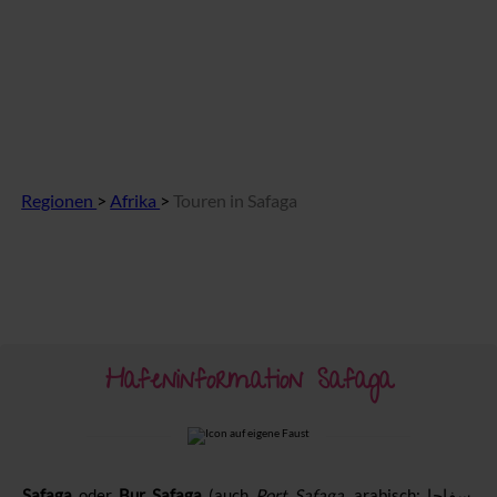
Regionen
>
Afrika
>
Touren in Safaga
Hafeninformation Safaga
Safaga
oder
Bur Safaga
(auch
Port Safaga
سفاجا
‎,