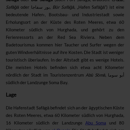
Safāǧā
بور سفاجا
‎,
Būr Safāǧā
, „
Hafen Safāǧā
“) ist eine
bedeutende Hafen-, Bootsbau- und Industriestadt sowie
Erholungsort an der Küste des Roten Meeres, etwa 60
Kilometer südlich von Hurghada, und gehört zu den
Ferienressorts an der Red Sea Riviera. Neben dem
Badetourismus kommen hier Taucher und Surfer wegen der
guten Windverhältnisse auf ihre Kosten. Die Stadt ist weniger
touristisch überlaufen. In der Altstadt gibt es wenige Hotels.
Die meisten Hotels befinden sich etwa acht Kilometer
nördlich der Stadt im Touristenzentrum
Abū Sōmā
أبو سوما
südlich der Landzunge Soma Bay.
Lage
Die Hafenstadt Safāgā befindet sich an der ägyptischen Küste
des Roten Meeres, etwa 60 Kilometer südlich von Hurghada,
16 Kilometer südlich der Landzunge
Abu Soma
und 80