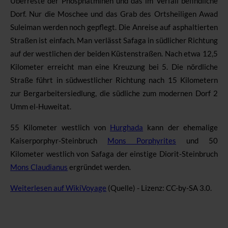
Überreste der Phosphatminen und das im Verfall befindliche
Dorf. Nur die Moschee und das Grab des Ortsheiligen Awad
Suleiman werden noch gepflegt. Die Anreise auf asphaltierten
Straßen ist einfach. Man verlässt Safaga in südlicher Richtung
auf der westlichen der beiden Küstenstraßen. Nach etwa 12,5
Kilometer erreicht man eine Kreuzung bei
5
. Die nördliche
Straße führt in südwestlicher Richtung nach 15 Kilometern
zur Bergarbeitersiedlung, die südliche zum modernen Dorf
2
Umm el-Huweitat
.
55 Kilometer westlich von
Hurghada
kann der ehemalige
Kaiserporphyr-Steinbruch
Mons Porphyrites
und 50
Kilometer westlich von Safaga der einstige Diorit-Steinbruch
Mons Claudianus
ergründet werden.
Weiterlesen auf WikiVoyage
(Quelle) - Lizenz: CC-by-SA 3.0.