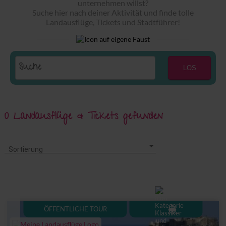
unternehmen willst?
Suche hier nach deiner Aktivität und finde tolle
Landausflüge, Tickets und Stadtführer!
LOS
0 Landausflüge & Tickets gefunden
Sortierung
Sortierung
directions_boat
ÖFFENTLICHE TOUR