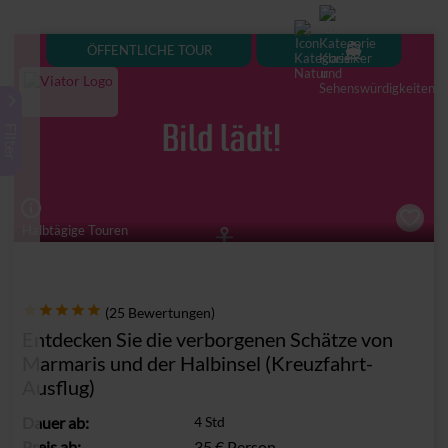
directions_boat
ÖFFENTLICHE TOUR
keyboard_arrow_right
Filter
info_outline
Halbtägige Touren
(25 Bewertungen)
Entdecken Sie die verborgenen Schätze von
Marmaris und der Halbinsel (Kreuzfahrt-
Ausflug)
Dauer
ab
:
4 Std
Preis ab:
35 €
Person