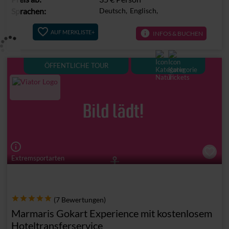
Sprachen:
Deutsch,
Englisch,
info
AUF MERKLISTE+
INFOS & BUCHEN
ÖFFENTLICHE TOUR
info_outline
Extremsportarten
(7 Bewertungen)
Marmaris Gokart Experience mit kostenlosem
Hoteltransferservice