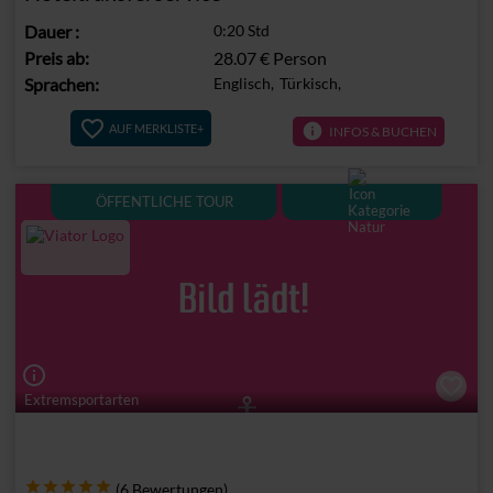
Dauer
:
0:20 Std
Preis ab:
28.07 €
Person
Sprachen:
Englisch,
Türkisch,
info
AUF MERKLISTE+
INFOS & BUCHEN
ÖFFENTLICHE TOUR
info_outline
Extremsportarten
(6 Bewertungen)