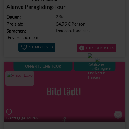
Alanya Paragliding-Tour
Dauer
:
2 Std
Preis ab:
34.79 €
Person
Sprachen:
Deutsch,
Russisch,
Englisch,
u. mehr
info
AUF MERKLISTE+
INFOS & BUCHEN
ÖFFENTLICHE TOUR
info_outline
Ganztägige Touren