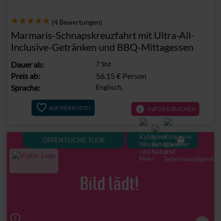
(4 Bewertungen)
Marmaris-Schnapskreuzfahrt mit Ultra-All-
Inclusive-Getränken und BBQ-Mittagessen
Dauer
ab
:
7 Std
Preis ab:
56.15 €
Person
Sprache:
Englisch,
info
AUF MERKLISTE+
INFOS & BUCHEN
directions_boat
ÖFFENTLICHE TOUR
info_outline