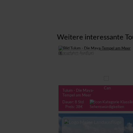
Weitere interessante To
Auf eigene Faust
Tulum - Die Maya-
Tempel am Meer
Dauer: 8 Std
Preis: 38€