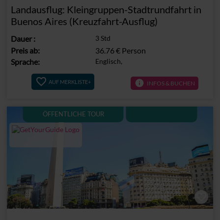
Landausflug: Kleingruppen-Stadtrundfahrt in
Buenos Aires (Kreuzfahrt-Ausflug)
Dauer
:
3 Std
Preis ab:
36.76 €
Person
Sprache:
Englisch,
info
AUF MERKLISTE+
INFOS & BUCHEN
ÖFFENTLICHE TOUR