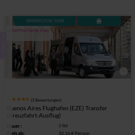
directions_boat
ÖFFENTLICHE TOUR
keyboard_arrow_right
Filter
(3 Bewertungen)
Buenos Aires Flughafen (EZE) Transfer
(Kreuzfahrt-Ausflug)
Dauer
:
3 Std
Preis ab:
32.16 €
Person