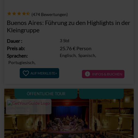
(474 Bewertungen)
Buenos Aires: Führung zu den Highlights in der
Kleingruppe
Dauer
:
3 Std
Preis ab:
25.76 €
Person
Sprachen:
Englisch,
Spanisch,
Portugiesisch,
info
AUF MERKLISTE+
INFOS & BUCHEN
ÖFFENTLICHE TOUR