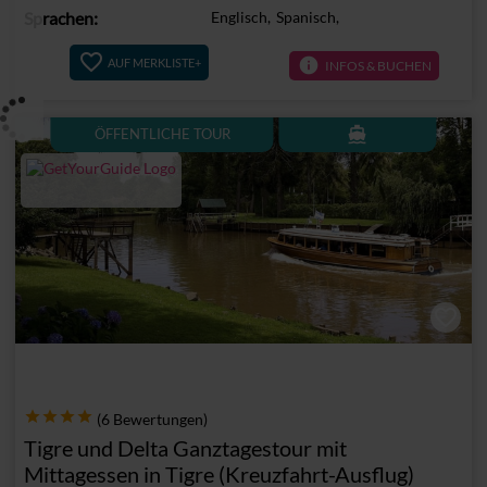
Sprachen:
Englisch,
Spanisch,
info
AUF MERKLISTE+
INFOS & BUCHEN
directions_boat
ÖFFENTLICHE TOUR
(6 Bewertungen)
Tigre und Delta Ganztagestour mit
Mittagessen in Tigre (Kreuzfahrt-Ausflug)