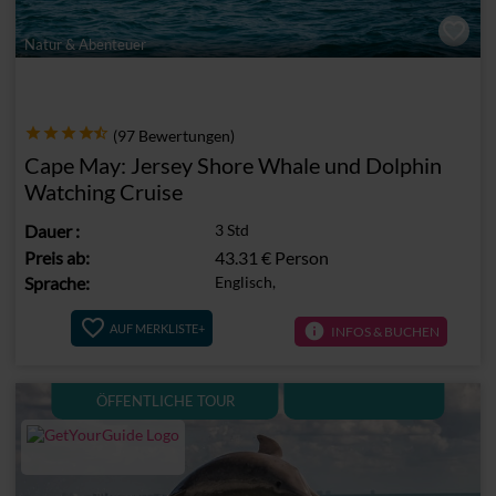
Natur & Abenteuer
(97 Bewertungen)
Cape May: Jersey Shore Whale und Dolphin
Watching Cruise
Dauer
:
3 Std
Preis ab:
43.31 €
Person
Sprache:
Englisch,
info
AUF MERKLISTE+
INFOS & BUCHEN
ÖFFENTLICHE TOUR