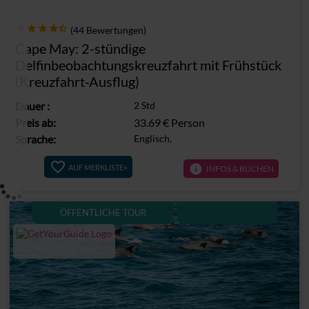
(44 Bewertungen)
Cape May: 2-stündige
Delfinbeobachtungskreuzfahrt mit Frühstück
(Kreuzfahrt-Ausflug)
Dauer
:
2 Std
Preis ab:
33.69 €
Person
Sprache:
Englisch,
info
AUF MERKLISTE+
INFOS & BUCHEN
ÖFFENTLICHE TOUR