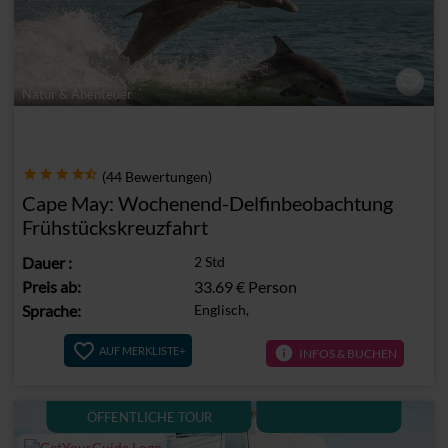
Natur & Abenteuer
(44 Bewertungen)
Cape May: Wochenend-Delfinbeobachtung
Frühstückskreuzfahrt
Dauer
:
2 Std
Preis ab:
33.69 €
Person
Sprache:
Englisch,
info
AUF MERKLISTE+
INFOS & BUCHEN
ÖFFENTLICHE TOUR