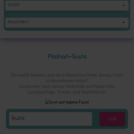
Schiff
Schiff
Kreuzfahrt
Kreuzfahrt
Freitext-Suche
Du weißt bereits, was du in Bayonne (New Jersey, USA)
unternehmen willst?
Suche hier nach deiner Aktivität und finde tolle
Landausflüge, Tickets und Stadtführer!
LOS