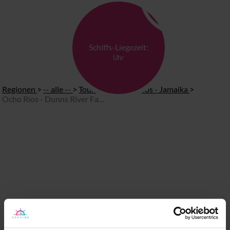
Schiffs-Liegezeit:
Uhr
Regionen
>
-- alle --
>
Touren in Ochos Rios - Jamaika
>
Ocho Rios - Dunns River Falls (Start am Hafen)