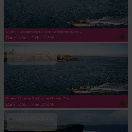
Orkney: Historische und tierische Küstenschnellboottour
check_circle
Dauer: 1 Std
Preis: 40.32€
Orkney: 2 Stunden Shapinsay Insel Hooper Tour
check_circle
Dauer: 2 Std
Preis: 80.64€