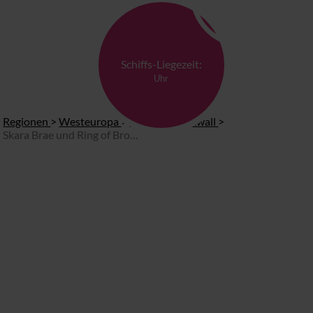
Schiffs-Liegezeit:
Uhr
Regionen
>
Westeuropa
>
Touren in Kirkwall
>
Skara Brae und Ring of Brodgar mit dem öffentlichen Bus Linie T11 (Start am Hafen)