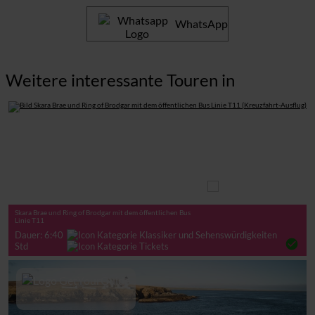
WhatsApp
Weitere interessante Touren in
Auf eigene Faust
Skara Brae und Ring of Brodgar mit dem öffentlichen Bus
Linie T11
Dauer: 6:40
check_circle
Std