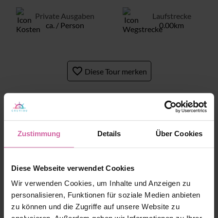
Private Ausgaben
Laufstrecke
ca. / Person
0.00km
favorite_border
Diese Tour merken
's Wegbeschreibung
Zustimmung
Details
Über Cookies
Diese Webseite verwendet Cookies
Wir verwenden Cookies, um Inhalte und Anzeigen zu
personalisieren, Funktionen für soziale Medien anbieten
Start
zu können und die Zugriffe auf unsere Website zu
Uhr