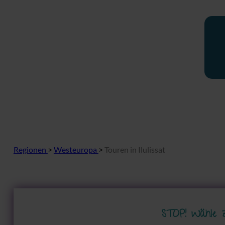
Regionen
>
Westeuropa
>
Touren in Ilulissat
STOP! Wähle 