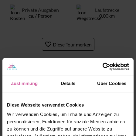
Private Ausgaben
Laufstrecke
ca. / Person
0.00km
favorite_border
Diese Tour merken
's Wegbeschreibung
Zustimmung
Details
Über Cookies
Diese Webseite verwendet Cookies
Wir verwenden Cookies, um Inhalte und Anzeigen zu
personalisieren, Funktionen für soziale Medien anbieten
Start
zu können und die Zugriffe auf unsere Website zu
Uhr