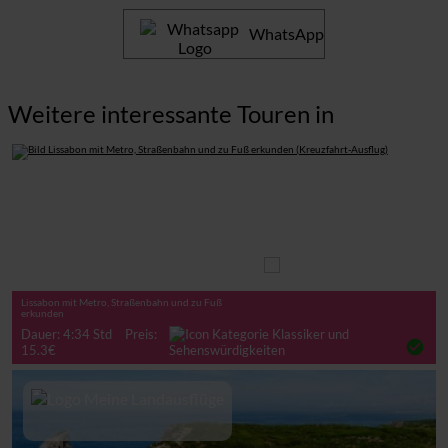
WhatsApp
Weitere interessante Touren in
Auf eigene Faust
Lissabon mit Metro, Straßenbahn und zu Fuß
erkunden
Dauer: 4:34 Std
Preis:
check_circle
15.3€