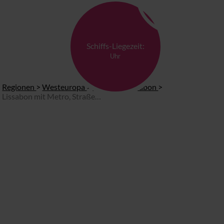
Schiffs-Liegezeit:
Uhr
Regionen
>
Westeuropa
>
Touren in Lissabon
>
Lissabon mit Metro, Straßenbahn und zu Fuß erkunden (Start am Hafen)